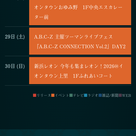
オンタウンおゆみ野 1F中央エスカレー
ター前
29日
(土)
A.B.C-Z 主催ツーマンライブフェス
『A.B.C-Z CONNECTION Vol.2』DAY2
30日
(日)
新浜レオン 今年も集まレオン！2026@イ
オンタウン上里 1Fふれあいコート
■
リリース
■
イベント
■
テレビ
■
ラジオ
■
雑誌/新聞
■
WEB