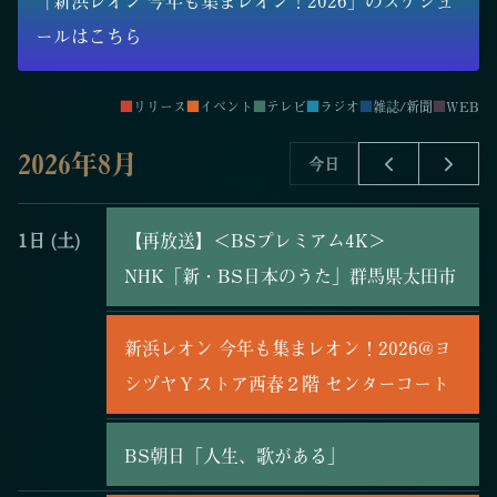
「新浜レオン 今年も集まレオン！2026」のスケジュ
ールはこちら
■
リリース
■
イベント
■
テレビ
■
ラジオ
■
雑誌/新聞
■
WEB
2026年8月
今日
1日
(土)
【再放送】＜BSプレミアム4K＞
NHK「新・BS日本のうた」群馬県太田市
新浜レオン 今年も集まレオン！2026@ヨ
シヅヤＹストア西春２階 センターコート
BS朝日「人生、歌がある」