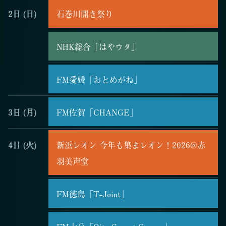
2日
(日)
石巻川開き祭り
NHK総合「はやウタ」
FM愛媛「おとめがね」
3日
(月)
FM佐賀「CHANGE」
4日
(火)
新浜レオン 今年も集まレオン！2026@赤
羽美声堂
FM徳島「T-Joint」