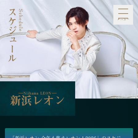
スケジュール
Schedule
Niihama LEON
新浜レオン
メニュー
お知らせ
プロフィール
スケジュール
メディア
ライブ・イベント
ミュージック
ファンクラブ
オンラインショップ
お問合せ
Information
Profile
Schedule
Media
Live Event
Music
Fan Club
Online Shop
Contact
Niihama LEON
新浜レオン