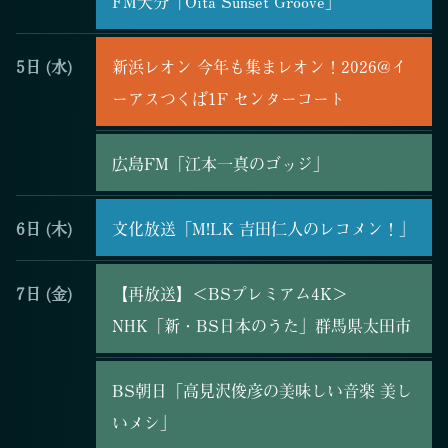
FM大分「Oita Sunset Groove」
5日
(水)
新浜レオン 今年も集まレオン！2026@イ
ーアスつくば1F センターコート
広島FM「江本一真のゴッジ」
6日
(木)
文化放送「M!LK 吉田仁人のレコメン！」
7日
(金)
【再放送】＜BSプレミアム4K＞
NHK「新・BS日本のうた」群馬県太田市
BS朝日「高見沢俊彦の美味しい音楽 美し
いメシ」