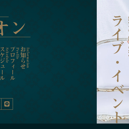
Niihama LEON
新浜レオン
ライブ・イベント
オン
Li
お問合せ
オンラインショップ
ファンクラブ
ミュージック
ライブ・イベント
メディア
スケジュール
プロフィール
お知らせ
Contact
Online Shop
Fan Club
Music
Live Event
Media
Schedule
Profile
Information
ケジュール
プロフィール
お知らせ
Schedule
Profile
Information