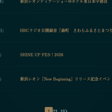
水)
新浜レオンディナーショー@ホテル東日本宇都宮
日)
HBCラジオ公開録音「森町 さわらふるさとまつ
)
SHINE UP FES！2026
)
新浜レオン「New Beginning」リリース記念イベン
1
2
3
...
10