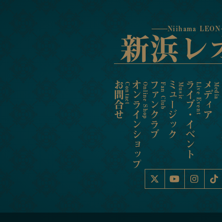
Niihama LEON
新浜レ
お問合せ
オンラインショップ
ファンクラブ
ミュージック
ライブ・イベント
メディア
ス
Contact
Online Shop
Fan Club
Music
Live Event
Media