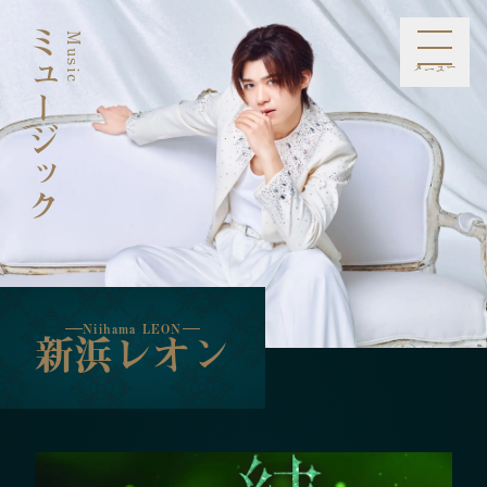
ミュージック
Music
Niihama LEON
新浜レオン
メニュー
お知らせ
プロフィール
スケジュール
メディア
ライブ・イベント
ミュージック
ファンクラブ
オンラインショップ
お問合せ
Information
Profile
Schedule
Media
Live Event
Music
Fan Club
Online Shop
Contact
Niihama LEON
新浜レオン