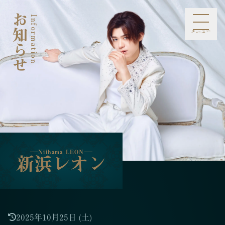
お知らせ
Information
Niihama LEON
新浜レオン
メニュー
お知らせ
プロフィール
スケジュール
メディア
ライブ・イベント
ミュージック
ファンクラブ
オンラインショップ
お問合せ
Information
Profile
Schedule
Media
Live Event
Music
Fan Club
Online Shop
Contact
Niihama LEON
新浜レオン
2025年10月25日 (土)