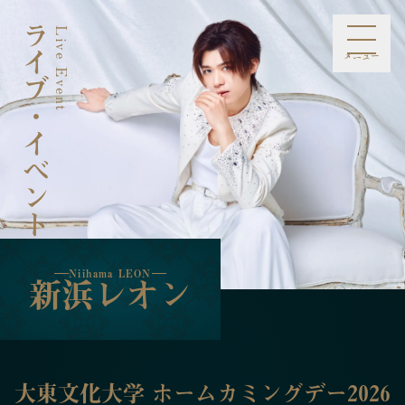
ライブ・イベント
Live Event
Niihama LEON
新浜レオン
メニュー
お知らせ
プロフィール
スケジュール
メディア
ライブ・イベント
ミュージック
ファンクラブ
オンラインショップ
お問合せ
Information
Profile
Schedule
Media
Live Event
Music
Fan Club
Online Shop
Contact
Niihama LEON
新浜レオン
大東文化大学 ホームカミングデー2026