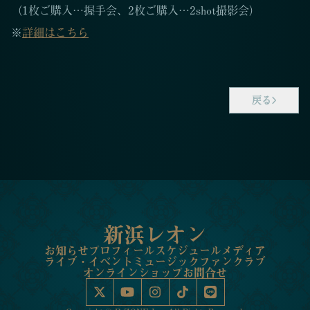
（1枚ご購入…握手会、2枚ご購入…2shot撮影会）
※
詳細はこちら
戻る
新浜レオン
お知らせ
プロフィール
スケジュール
メディア
ライブ・イベント
ミュージック
ファンクラブ
オンラインショップ
お問合せ