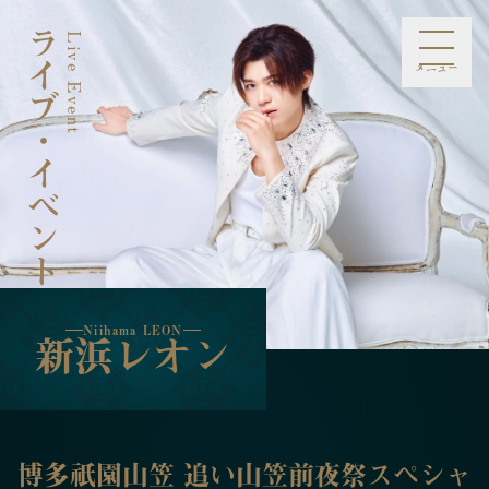
ライブ・イベント
Live Event
Niihama LEON
新浜レオン
メニュー
お知らせ
プロフィール
スケジュール
メディア
ライブ・イベント
ミュージック
ファンクラブ
オンラインショップ
お問合せ
Information
Profile
Schedule
Media
Live Event
Music
Fan Club
Online Shop
Contact
Niihama LEON
新浜レオン
博多祇園山笠 追い山笠前夜祭スペシャ