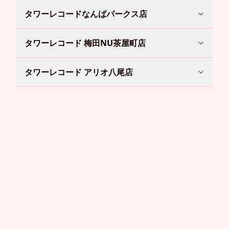
タワーレコードなんばパークス店
タワーレコード 梅田NU茶屋町店
タワーレコード アリオ八尾店
タワーレコード高槻阪急スクエア店
紀伊國屋書店 アリオ鳳店
HMVグランフロント大阪
HMVららぽーと和泉
HMV SPOT 天王寺ミオ