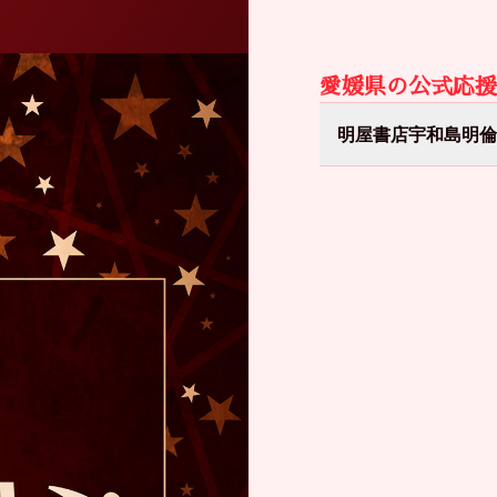
愛媛県
の公式応援
明屋書店宇和島明倫