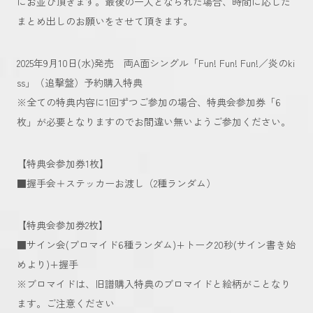
にお並び頂きます。最後の一人となられた場合、時間に応じた
まとめ出しのお願いをさせて頂きます。
2025年9月10日(水)発売 両A面シングル「Fun! Fun! Fun!／炎のki
ss」（追撃盤）予約購入特典
※全ての特典内容に1回ずつご参加の場合、特典会参加券「6
枚」が必要となりますのでお間違い無いようご参加ください。
【特典会参加券1枚】
■握手会＋ステッカーお渡し（2種ランダム）
【特典会参加券2枚】
■サイン会(ブロマイド6種ランダム)+トーク20秒(サイン書き始
めより)+握手
※ブロマイドは、旧譜購入特典のブロマイドと絵柄がことなり
ます。ご注意ください