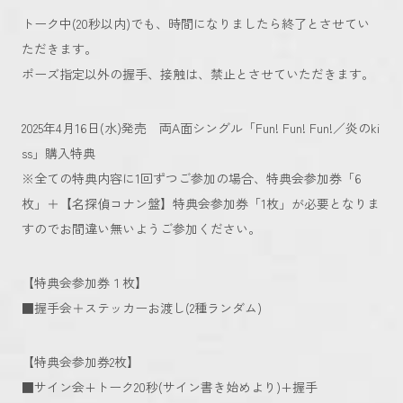
トーク中(20秒以内)でも、時間になりましたら終了とさせてい
ただきます。
ポーズ指定以外の握手、接触は、禁止とさせていただきます。
2025年4月16日(水)発売 両A面シングル「Fun! Fun! Fun!／炎のki
ss」購入特典
※全ての特典内容に1回ずつご参加の場合、特典会参加券「6
枚」＋【名探偵コナン盤】特典会参加券「1枚」が必要となりま
すのでお間違い無いようご参加ください。
【特典会参加券１枚】
■握手会＋ステッカーお渡し(2種ランダム)
【特典会参加券2枚】
■サイン会+トーク20秒(サイン書き始めより)+握手