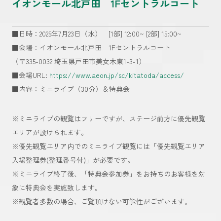
イオンモール北戸田 1Fセントラルコート
■日時：2025年7月23日（水） [1部] 12:00~ [2部] 15:00~
■会場：イオンモール北戸田 1Fセントラルコート
（〒335-0032 埼玉県戸田市美女木東1-3-1）
■会場URL:
https://www.aeon.jp/sc/kitatoda/access/
■内容：ミニライブ（30分）＆特典会
※ミニライブの観覧はフリーですが、ステージ前方に優先観覧
エリアが設けられます。
※優先観覧エリア内でのミニライブ観覧には「優先観覧エリア
入場整理券(整理番号付)」が必要です。
※ミニライブ終了後、「特典会参加券」をお持ちのお客様を対
象に特典会を実施致します。
※観覧者多数の場合、ご覧頂けない可能性がございます。