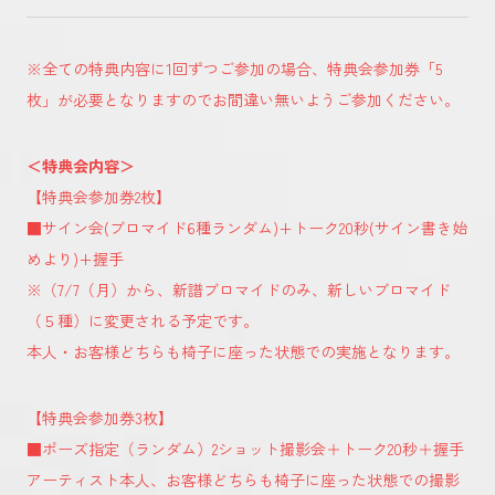
※全ての特典内容に1回ずつご参加の場合、特典会参加券「5
枚」が必要となりますのでお間違い無いようご参加ください。
＜特典会内容＞
【特典会参加券2枚】
■サイン会(ブロマイド6種ランダム)+トーク20秒(サイン書き始
めより)+握手
※（7/7（月）から、新譜ブロマイドのみ、新しいブロマイド
（５種）に変更される予定です。
本人・お客様どちらも椅子に座った状態での実施となります。
【特典会参加券3枚】
■ポーズ指定（ランダム）2ショット撮影会＋トーク20秒＋握手
アーティスト本人、お客様どちらも椅子に座った状態での撮影