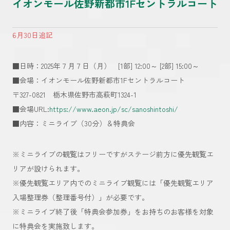
イオンモール佐野新都市1Fセントラルコート
6月30日追記
■日時：2025年７月７日（月） [1部] 12:00～ [2部] 15:00～
■会場：イオンモール佐野新都市1Fセントラルコート
〒327-0821 栃木県佐野市高萩町1324-1
■会場URL:
https://www.aeon.jp/sc/sanoshintoshi/
■内容：ミニライブ（30分）＆特典会
※ミニライブの観覧はフリーですがステージ前方に優先観覧エ
リアが設けられます。
※優先観覧エリア内でのミニライブ観覧には「優先観覧エリア
入場整理券（整理番号付）」が必要です。
※ミニライブ終了後「特典会参加券」をお持ちのお客様を対象
に特典会を実施致します。